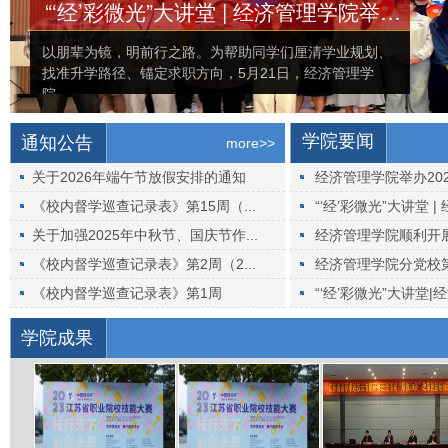
“‘经’彩微光”大讲堂 | 经济管理学院举办“榜样面对面”之优秀毕业生分享会
以朋辈为镜，明前行之路。为帮助同学们厘清学业规划、
找准升学路径、锚定求职方向，5月21日，经济管理学
院...
学院要闻
通知公告
more>>
关于2026年端午节放假安排的通知
经济管理学院举办20
2026/06/18
《校内督学巡查记录表》第15周（...
“‘经’彩微光”大讲堂 |
2026/06/18
关于加强2025年中秋节、国庆节作...
经济管理学院顺利开
2025/09/28
《校内督学巡查记录表》第2周（2...
经济管理学院分党校第
2025/09/19
《校内督学巡查记录表》第1周
“‘经’彩微光”大讲堂|
2025/09/19
学院成果