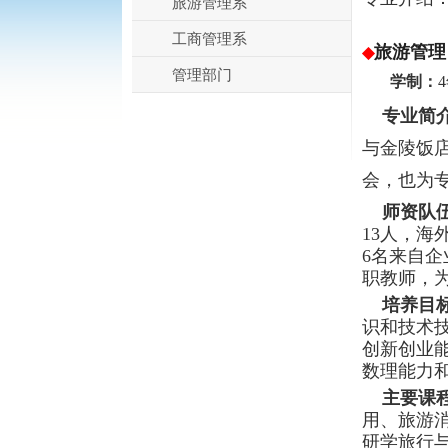
旅游管理系
工商管理系
旅游管理
◆
管理部门
学制：
4
专业简
与金陵饭
会，也为
师资队伍
13人，海
6名来自
职教师，
培养目
识和技术
创新创业
数理能力
主要课
用、旅游
研学旅行