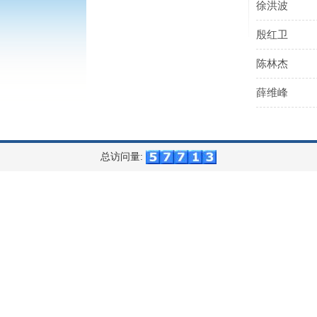
徐洪波
殷红卫
陈林杰
薛维峰
总访问量: