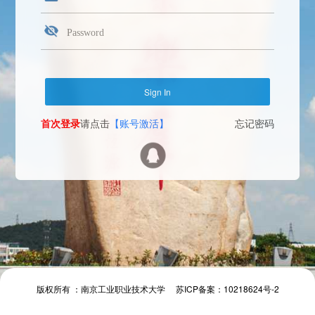
首次登录
请点击
【账号激活】
忘记密码
Face Login
微信扫一扫
The camera will be turned on soon. Please pay attention to your privacy
Send verification code
首次登录
请点击
【账号激活】
忘记密码
首次登录
请点击
【账号激活】
忘记密码
版权所有 ：南京工业职业技术大学 苏ICP备案：10218624号-2