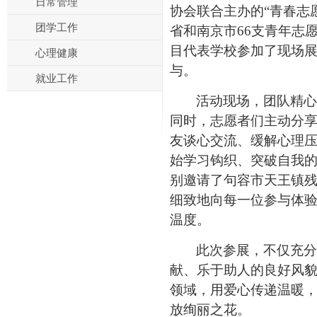
日常管理
协会联合主办的“青春志
团学工作
省和南京市
66支青年志
目
代表学校参加了现场
心理健康
与
。
就业工作
活动现场，团队
精心
同时，志愿者们主动
分
友谈心交流、缓解心理
始学习钩织、突破自我
别邀请了句容市天王镇
细致地向每一位参与体
温度。
此次参展，不仅充分
献、乐于助人的良好风
领域，用爱心传递温暖
放绚丽之花。