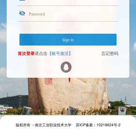
首次登录
请点击
【账号激活】
忘记密码
Face Login
微信扫一扫
The camera will be turned on soon. Please pay attention to your privacy
Send verification code
首次登录
请点击
【账号激活】
忘记密码
首次登录
请点击
【账号激活】
忘记密码
版权所有 ：南京工业职业技术大学 苏ICP备案：10218624号-2