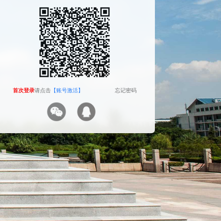
The camera will be turned on soon. Please pay
attention to your privacy
Send verification code
首次登录
首次登录
请点击
请点击
【账号激活】
【账号激活】
忘记密码
忘记密码
首次登录
请点击
【账号激活】
忘记密码