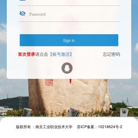
首次登录
请点击
【账号激活】
忘记密码
Face Login
微信扫一扫
The camera will be turned on soon. Please pay attention to your privacy
Send verification code
首次登录
请点击
【账号激活】
忘记密码
首次登录
请点击
【账号激活】
忘记密码
版权所有 ：南京工业职业技术大学 苏ICP备案：10218624号-2