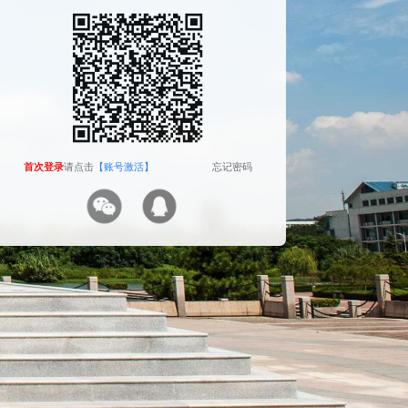
The camera will be turned on soon. Please pay
attention to your privacy
Send verification code
首次登录
首次登录
请点击
请点击
【账号激活】
【账号激活】
忘记密码
忘记密码
首次登录
请点击
【账号激活】
忘记密码