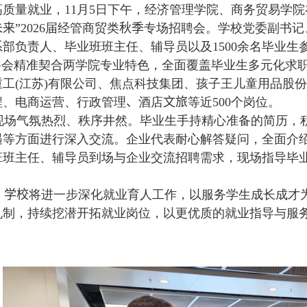
高质量就业，
11
月
5
日下午，经济管理学院、商务贸易学院
未来
”
2026
届经管商贸类
秋季
专场招聘会。学校党委副书记
系部负责人、毕业班班主任、辅导员以及
1500
余名毕业生
聘会精准契合两学院专业特色，全面覆盖毕业生多元化求
重工
(
江苏
)
有限公司、焦点科技集团、孩子王儿童用品股份
程、电商运营、行政管理
、
酒店
文旅
等近
500
个岗位。
场气氛热烈、秩序井然。毕业生手持精心准备的简历，
遇等方面进行深入交流。企业代表耐心解答疑问，全面介
班班主任、辅导员到场与企业交流招聘需求，现场指导毕
学校
将进一步深化就业育人工作，以服务学生成长成才
机制，持续挖潜开拓就业岗位，以更优质的就业指导与服