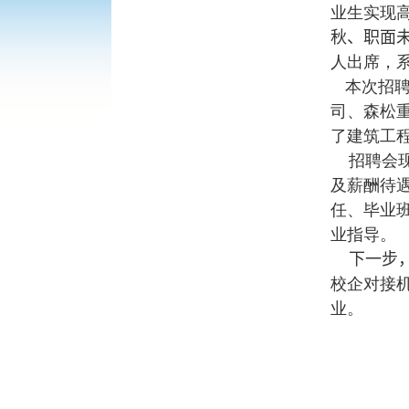
业生实现
秋、职面
人出席，
本次招
司、森松
了建筑工
招聘会现
及薪酬待
任、毕业
业指导。
下一步，
校企对接
业。