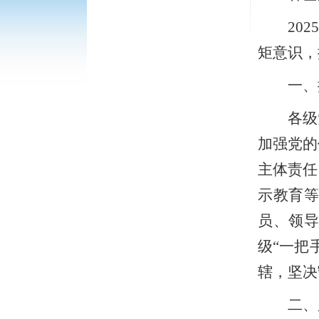
20
矩意识，
一、
各级
加强党的
主体责任
示教育
员、领导
级“一把
辖，坚决
二、