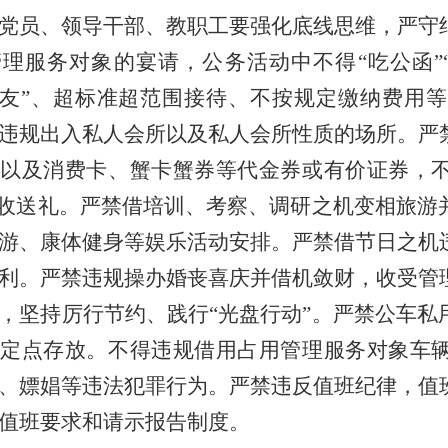
党员、领导干部、教职工要强化底线思维，严守
理服务对象的宴请，公务活动中不得“吃公函”“吃
校友”、超标准超范围接待、不按规定缴纳费用
违规出入私人会所以及私人会所性质的场所。严
，以及消费卡、蟹卡蟹券等代金券或有价证券，
”收送礼。严禁借培训、考察、调研之机变相旅游
游、康体健身等娱乐活动安排。严禁借节日之机
利。严禁违规操办婚丧喜庆并借机敛财，收受管
，坚持厉行节约、践行“光盘行动”。严禁公车私
时定点存放。不得违规借用占用管理服务对象车
、嫖娼等违法犯罪行为。严禁违反值班纪律，值
值班要求和请示报告制度。