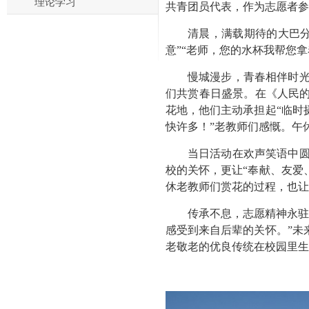
理论学习
共青团员代表，作为志愿者参
清晨，满载期待的大巴
意
”“
老师，您的水杯我帮您拿
慢城漫步，青春相伴时
们
共赏春日盛景。在《人民
花地
，他们主动承担起
“
临时
快许多！
”
老教师们
感慨。午
当日活动在欢声笑语中
校的关怀，更让
“
奉献、友爱
休老教师
们赏花的过程，也让
传承不息，志愿精神永
感受到来自后辈的关怀。
”
未
老敬老的优良传统在校园里生